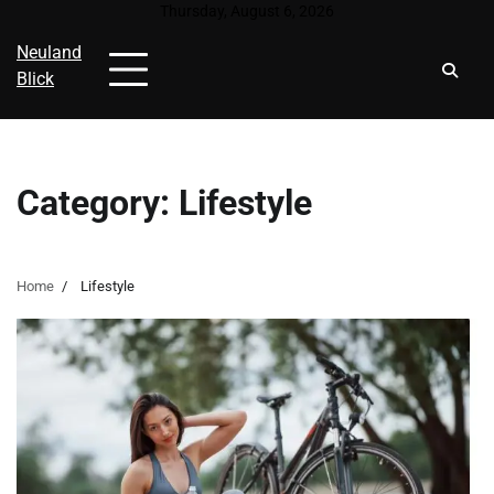
Skip
Thursday, August 6, 2026
to
Neuland
content
Blick
Category:
Lifestyle
Home
Lifestyle